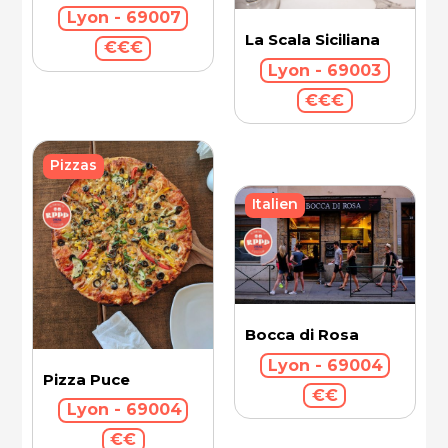
Lyon - 69007
La Scala Siciliana
€€€
Lyon - 69003
€€€
Pizzas
Italien
Bocca di Rosa
Lyon - 69004
Pizza Puce
€€
Lyon - 69004
€€