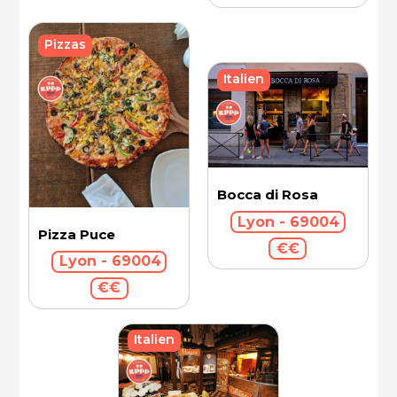
Pizzas
Italien
Bocca di Rosa
Lyon - 69004
Pizza Puce
€€
Lyon - 69004
€€
Italien