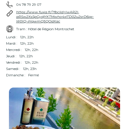
04 78 79 29 07
https://www.fuxia.fr/?fbclid=IwAR2l-
aRSw2XsSpGydjYKTMwho4xlTD02u2srD6qx-
W0IQ-iHqwmQ5QOdXac
Tram : Hôtel de Région Montrochet
Lundi :
12h, 22h
Mardi :
12h, 22h
Mercredi :
12h, 22h
Jeudi :
12h, 22h
Vendredi :
12h, 22h
Samedi :
12h, 23h
Dimanche :
Fermé