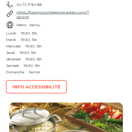
04 72 17 84 88
https://fusioncocotteetwok.eatbu.com/?
lang=fr
Métro : Valmy
Lundi :
11h30, 15h
Mardi :
11h30, 15h
Mercredi :
11h30, 15h
Jeudi :
11h30, 15h
Vendredi :
11h30, 15h
Samedi :
11h30, 15h
Dimanche :
Fermé
INFO ACCESSIBILITÉ