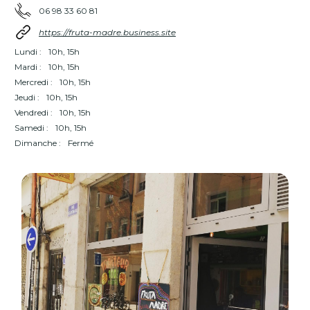
06 98 33 60 81
https://fruta-madre.business.site
Lundi :
10h, 15h
Mardi :
10h, 15h
Mercredi :
10h, 15h
Jeudi :
10h, 15h
Vendredi :
10h, 15h
Samedi :
10h, 15h
Dimanche :
Fermé