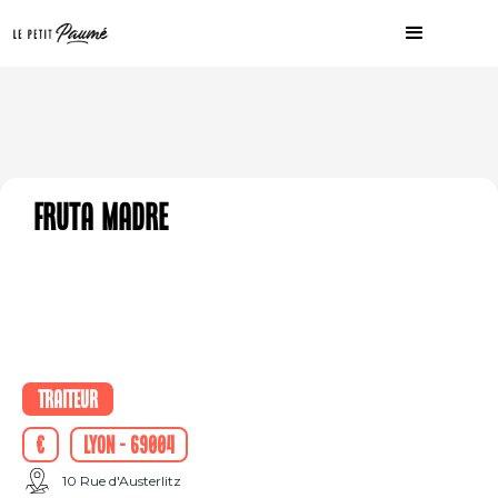
Fruta Madre
Traiteur
€
Lyon - 69004
10 Rue d'Austerlitz