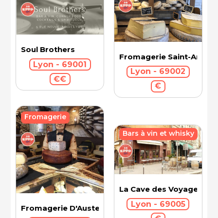
Soul Brothers
Fromagerie Saint-Antoin
Lyon - 69001
Lyon - 69002
€€
€
Fromagerie
Bars à vin et whisky
La Cave des Voyageurs
Lyon - 69005
Fromagerie D'Austerlitz