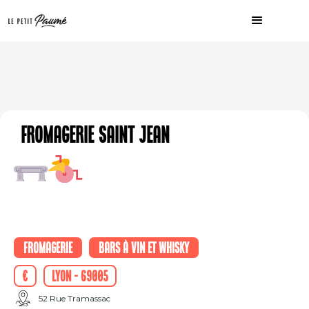
Fromagerie Saint Jean
Fromagerie
Bars à vin et whisky
€
Lyon - 69005
52 Rue Tramassac