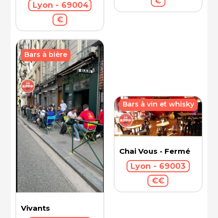
€
Lyon - 69004
€
Bars à bière
Bars à vin et whisky
Chai Vous - Fermé
Lyon - 69003
€€
Vivants