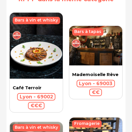
Bars à vin et whisky
Bars à tapas
Mademoiselle Rêve
Lyon - 69003
Café Terroir
€€
Lyon - 69002
€€€
Fromagerie
Bars à vin et whisky