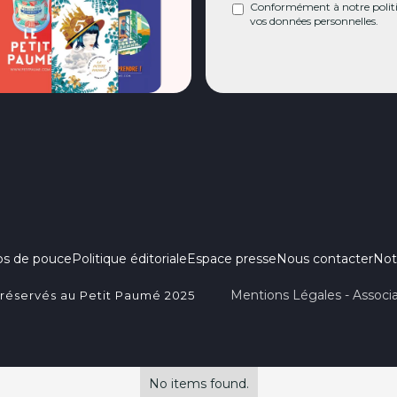
Conformément à notre politiq
vos données personnelles.
ps de pouce
Politique éditoriale
Espace presse
Nous contacter
Not
Mentions Légales - Associa
 réservés au Petit Paumé 2025
No items found.