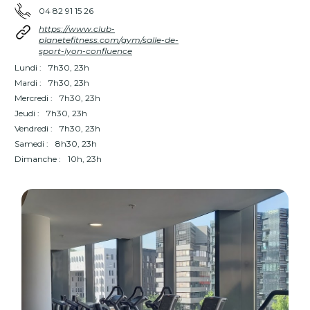
04 82 91 15 26
https://www.club-
planetefitness.com/gym/salle-de-
sport-lyon-confluence
Lundi :
7h30, 23h
Mardi :
7h30, 23h
Mercredi :
7h30, 23h
Jeudi :
7h30, 23h
Vendredi :
7h30, 23h
Samedi :
8h30, 23h
Dimanche :
10h, 23h