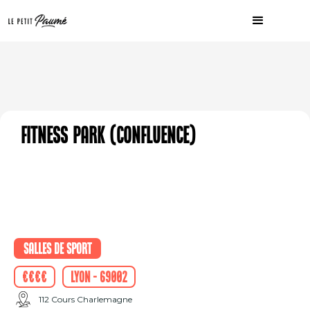
Fitness Park (Confluence)
Salles de sport
€€€€
Lyon - 69002
112 Cours Charlemagne