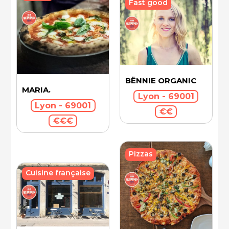
Fast good
BËNNIE ORGANIC
MARIA.
Lyon - 69001
Lyon - 69001
€€
€€€
Pizzas
Cuisine française