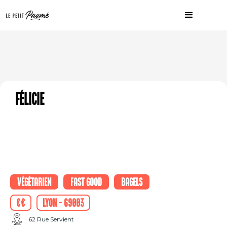
Félicie
Végétarien
Fast good
Bagels
€€
Lyon - 69003
62 Rue Servient