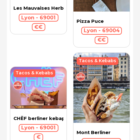
Les Mauvaises Herbes
Lyon - 69001
Pizza Puce
€€
Lyon - 69004
€€
Tacos & Kebabs
Tacos & Kebabs
CHËF berliner kebap
Lyon - 69001
Mont Berliner
€