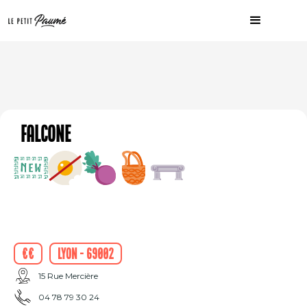
Falcone
€€
Lyon - 69002
15 Rue Mercière
04 78 79 30 24