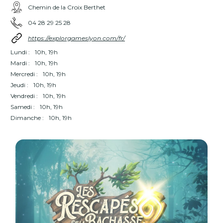
Chemin de la Croix Berthet
04 28 29 25 28
https://explorgameslyon.com/fr/
Lundi :
10h, 19h
Mardi :
10h, 19h
Mercredi :
10h, 19h
Jeudi :
10h, 19h
Vendredi :
10h, 19h
Samedi :
10h, 19h
Dimanche :
10h, 19h