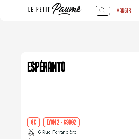
Manger
Espéranto
€€
Lyon 2 - 69002
6 Rue Ferrandière