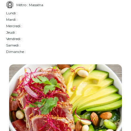
Métro : Masséna
Lundi :
Mardi :
Mercredi :
Jeudi :
Vendredi :
Samedi :
Dimanche :