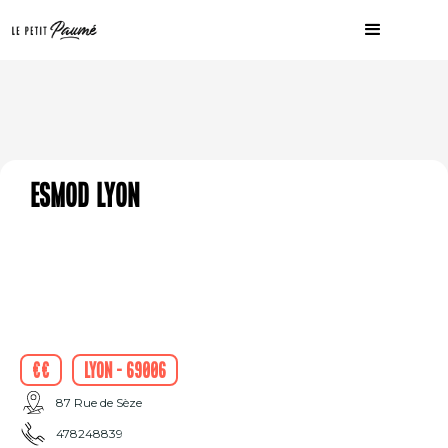
ESMOD Lyon
€€
Lyon - 69006
87 Rue de Sèze
478248839