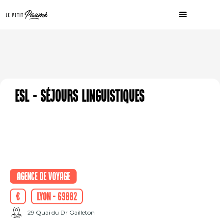
ESL - Séjours Linguistiques
Agence de voyage
€
Lyon - 69002
29 Quai du Dr Gailleton