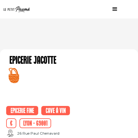
Epicerie Jacotte
Epicerie fine
Cave à vin
€
Lyon - 69001
26 Rue Paul Chenavard