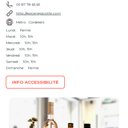
09 87 78 65 65
http://epiceriejacotte.com
Métro : Cordeliers
Lundi :
Fermé
Mardi :
10h, 19h
Mercredi :
10h, 19h
Jeudi :
10h, 19h
Vendredi :
10h, 19h
Samedi :
10h, 19h
Dimanche :
Fermé
INFO ACCESSIBILITÉ