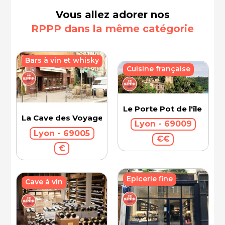
Vous allez adorer nos
RPPP dans la même catégorie
Bars à vin et whisky
Cuisine française
Le Porte Pot de l'île Barb
La Cave des Voyageurs
Lyon - 69009
Lyon - 69005
€€
€
Epicerie fine
Cave à vin