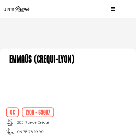
Emmaüs (CREQUI-LYON)
€€
Lyon - 69007
283 Rue de Créqui
04.78.78.10.90