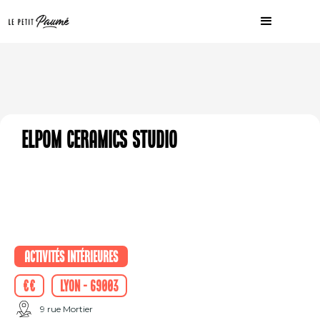
Elpom Ceramics Studio
Activités intérieures
€€
Lyon - 69003
9 rue Mortier