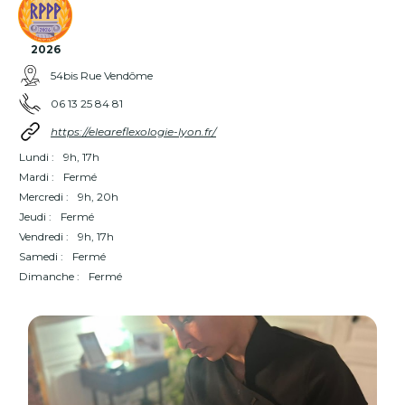
2026
54bis Rue Vendôme
06 13 25 84 81
https://eleareflexologie-lyon.fr/
Lundi :
9h, 17h
Mardi :
Fermé
Mercredi :
9h, 20h
Jeudi :
Fermé
Vendredi :
9h, 17h
Samedi :
Fermé
Dimanche :
Fermé