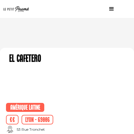
El Cafetero
Amérique Latine
€€
Lyon - 69006
53 Rue Tronchet