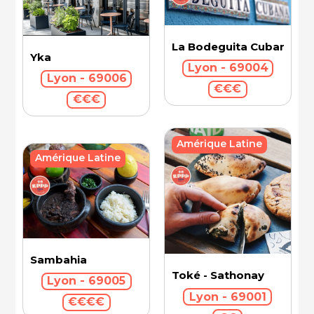
La Bodeguita Cubana (C
Yka
Lyon - 69004
Lyon - 69006
€€€
€€€
Amérique Latine
Amérique Latine
Sambahia
Toké - Sathonay
Lyon - 69005
Lyon - 69001
€€€€