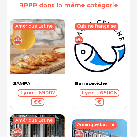
RPPP dans la même catégorie
Cuisine française
Amérique Latine
SAMPA
Barraceviche
Lyon - 69002
Lyon - 69006
€€
€
Amérique Latine
Amérique Latine