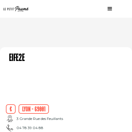
eife2e
€
Lyon - 69001
3 Grande Rue des Feuillants
04 78 39 04 88