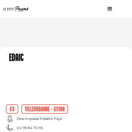
EDAIC
€€
Villeurbanne - 69100
21bis Impasse Frédéric Fays
04 78 84 70 95