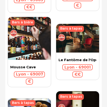
€
€€
Bars à bière
Bars à tapas
Le Fantôme de l'Opéra
Mousse Cave
Lyon - 69001
Lyon - 69007
€€
€
Bars à tapas
Bars à tapas