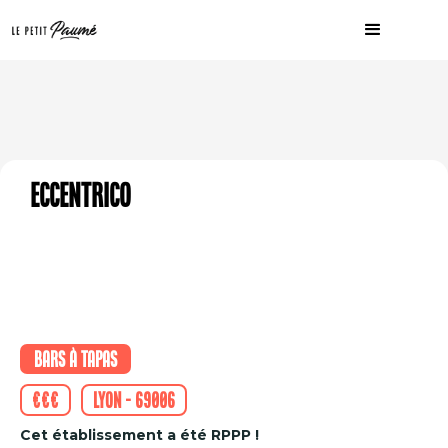
Eccentrico
Bars à tapas
€€€
Lyon - 69006
Cet établissement a été RPPP !