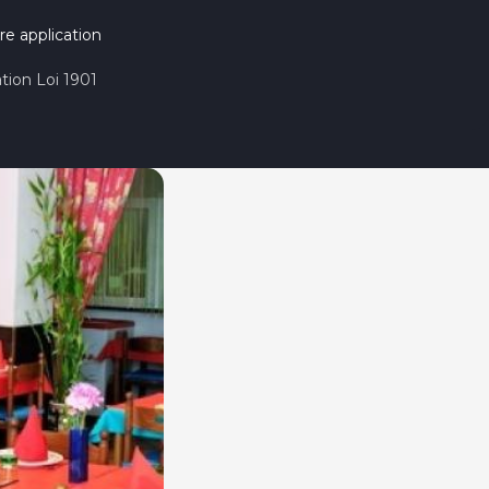
re application
tion Loi 1901