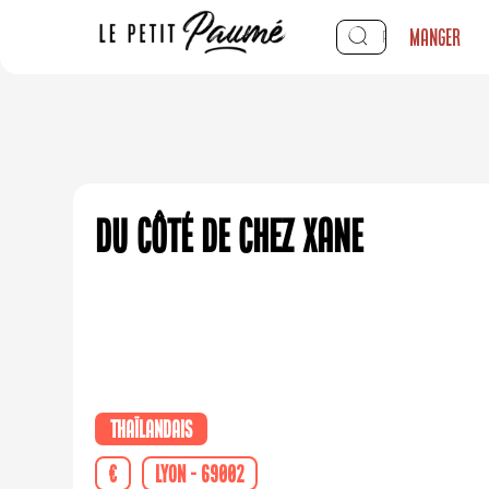
Manger
Du Côté de Chez Xane
Thaïlandais
€
Lyon - 69002