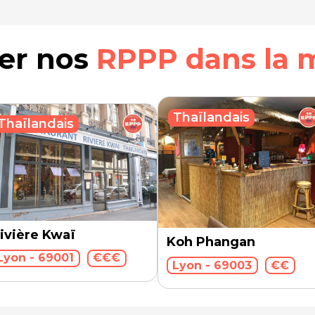
rer nos
RPPP dans la 
Thaïlandais
Thaïlandais
ivière Kwaï
Koh Phangan
Lyon - 69001
€€€
Lyon - 69003
€€