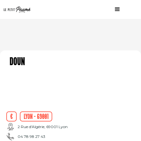
Doun
€
Lyon - 69001
2 Rue d'Algérie, 69001 Lyon
04 78 98 27 43