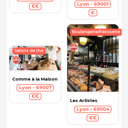
Lyon - 69001
€€
€
Boulangerie/Pâtisserie
Salons de thé
Comme à la Maison
Lyon - 69007
€€
Les Artistes
Lyon - 69004
€€