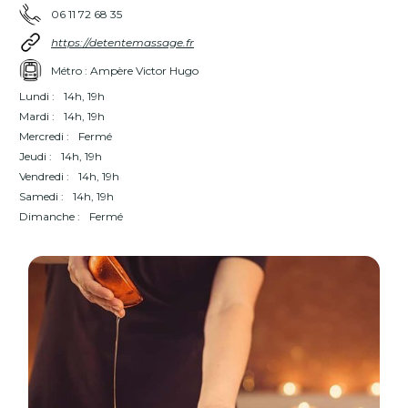
06 11 72 68 35
https://detentemassage.fr
Métro : Ampère Victor Hugo
Lundi :
14h, 19h
Mardi :
14h, 19h
Mercredi :
Fermé
Jeudi :
14h, 19h
Vendredi :
14h, 19h
Samedi :
14h, 19h
Dimanche :
Fermé