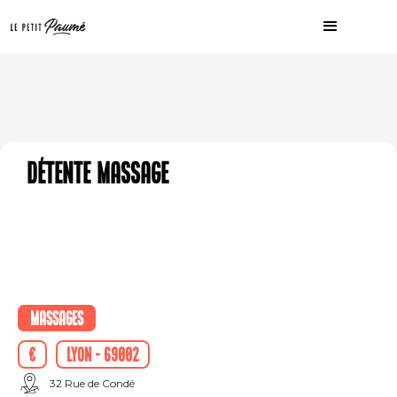
Détente massage
Massages
€
Lyon - 69002
32 Rue de Condé