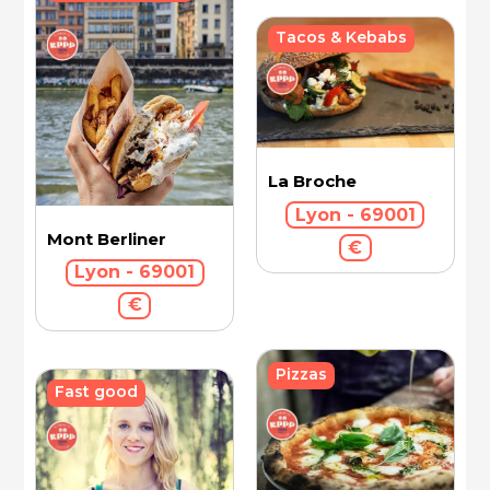
Tacos & Kebabs
La Broche
Lyon - 69001
Mont Berliner
€
Lyon - 69001
€
Pizzas
Fast good