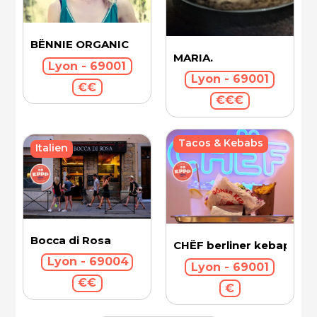
BËNNIE ORGANIC
MARIA.
Lyon - 69001
Lyon - 69001
€€
€€€
Tacos & Kebabs
Italien
Bocca di Rosa
CHËF berliner kebap
Lyon - 69004
Lyon - 69001
€€
€