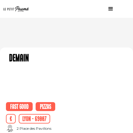
Demain
Fast good
Pizzas
€
Lyon - 69007
2 Place des Pavillons