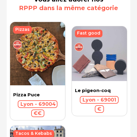
RPPP dans la même catégorie
Pizzas
Fast good
Le pigeon-coq
Pizza Puce
Lyon - 69001
Lyon - 69004
€
€€
Tacos & Kebabs