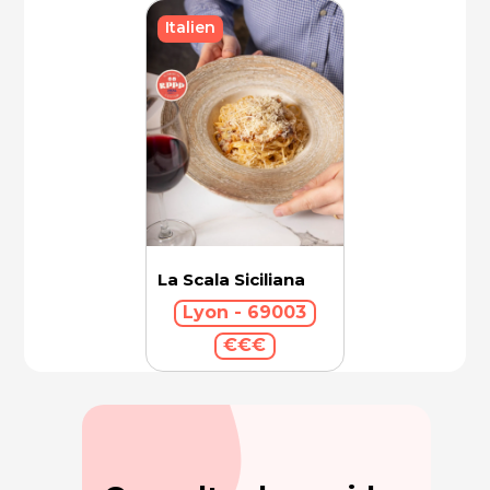
Italien
La Scala Siciliana
Lyon - 69003
€€€