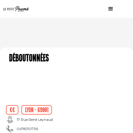
Déboutonnées
€€
Lyon - 69001
17 Rue René Leynaud
0478310736