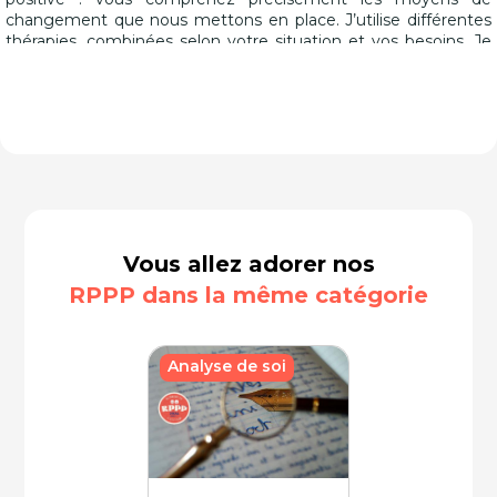
changement que nous mettons en place. J’utilise différentes
thérapies, combinées selon votre situation et vos besoins. Je
mise sur le travail de fond, plutôt que la rapidité. Vous êtes
accompagné, soutenu et coaché. Progressivement vous allez
vers l'autonomie. Votre état s'améliore et les résultats se
pérennisent. Les consultations se font par téléconsultation, à
distance, ou au cabinet. Je propose également des ateliers
collectifs.
Vous allez adorer nos
RPPP dans la même catégorie
Analyse de soi