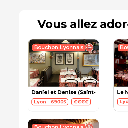
Vous allez ado
Bouchon Lyonnais
Bo
Le 
Daniel et Denise (Saint-Jean)
Lyo
Lyon - 69005
€€€€
Bouchon Lyonnais