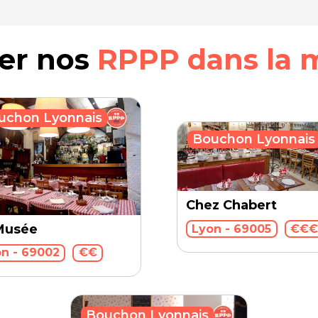
rer nos
RPPP dans la 
uchon Lyonnais
Bouchon Lyonnais
Chez Chabert
Musée
Lyon - 69005
€€
n - 69002
€€
Bouchon Lyonnais