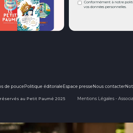
Conformément à notre politiq
vos données personnelles.
ps de pouce
Politique éditoriale
Espace presse
Nous contacter
Not
Mentions Légales - Associa
 réservés au Petit Paumé 2025