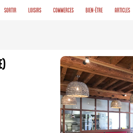
Sortir
Loisirs
Commerces
Bien-être
Articles
e)