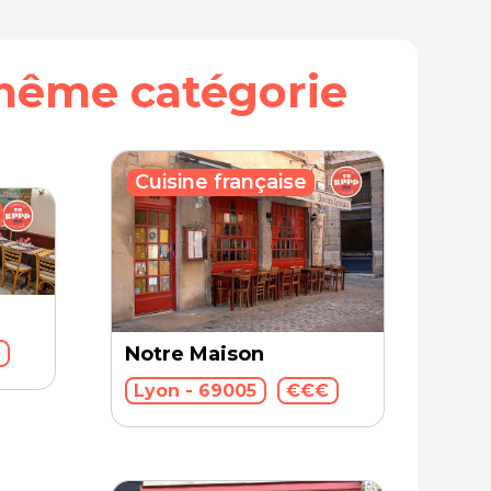
même catégorie
Cuisine française
Notre Maison
€
Lyon - 69005
€€€