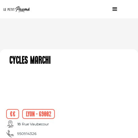
Cycles Marchi
€€
Lyon - 69002
18 Rue Vaubecour
950914326