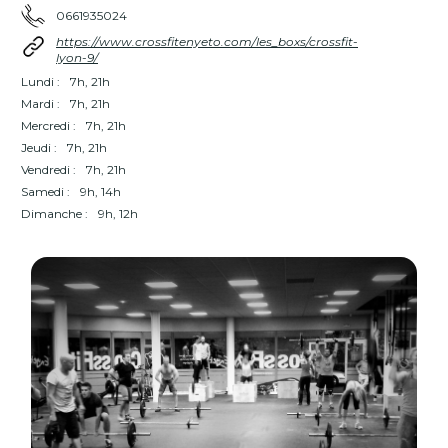
0661935024
https://www.crossfitenyeto.com/les_boxs/crossfit-
lyon-9/
Lundi :
7h, 21h
Mardi :
7h, 21h
Mercredi :
7h, 21h
Jeudi :
7h, 21h
Vendredi :
7h, 21h
Samedi :
9h, 14h
Dimanche :
9h, 12h