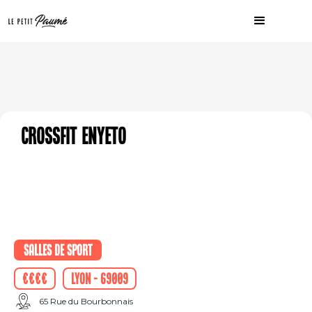
Crossfit Enyeto
Salles de sport
€€€€
Lyon - 69009
65 Rue du Bourbonnais