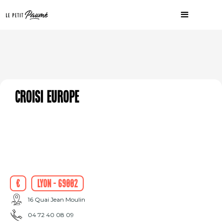
Croisi Europe
€
Lyon - 69002
16 Quai Jean Moulin
04 72 40 08 09