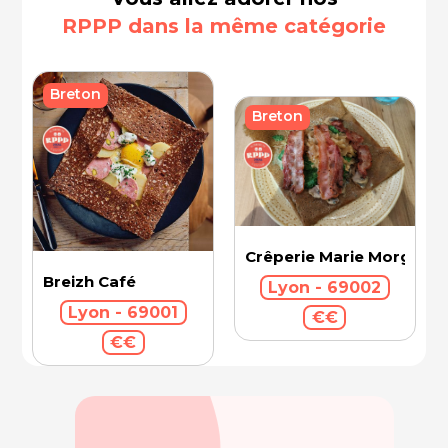
RPPP dans la même catégorie
Breton
Breton
Crêperie Marie Morgane
Breizh Café
Lyon - 69002
Lyon - 69001
€€
€€