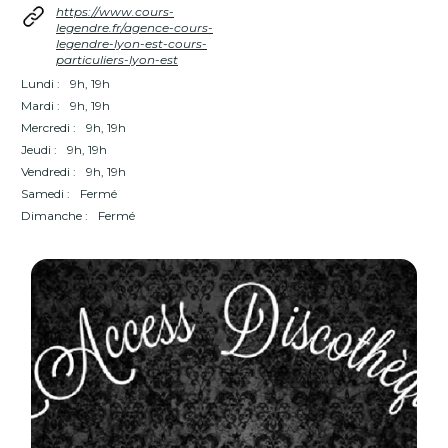
https://www.cours-
legendre.fr/agence-cours-
legendre-lyon-est-cours-
particuliers-lyon-est
Lundi :
9h, 19h
Mardi :
9h, 19h
Mercredi :
9h, 19h
Jeudi :
9h, 19h
Vendredi :
9h, 19h
Samedi :
Fermé
Dimanche :
Fermé