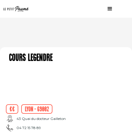
Cours Legendre
€€
Lyon - 69002
43 Quai du docteur Gailleton
04 72 15 78 89