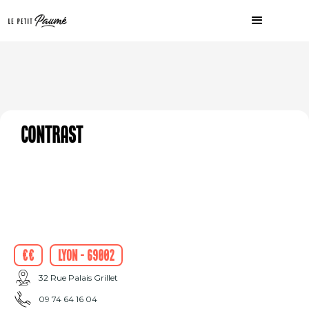
Contrast
€€
Lyon - 69002
32 Rue Palais Grillet
09 74 64 16 04