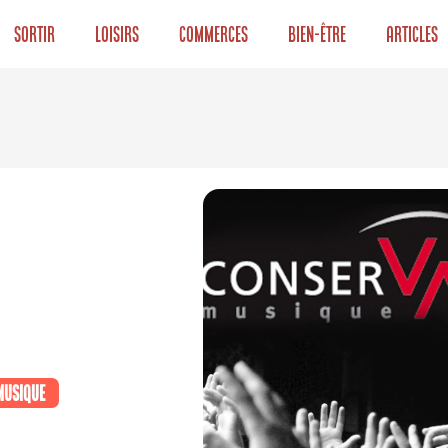
Sortir
Loisirs
Commerces
Bien-être
Articles
musique