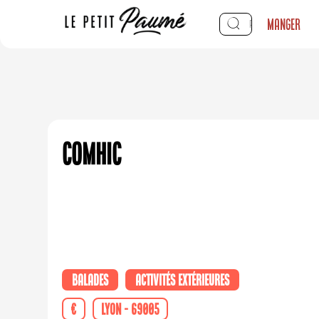
Manger
ComhiC
Balades
Activités extérieures
€
Lyon - 69005