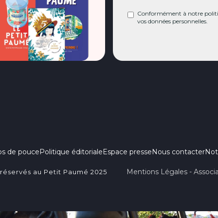
Conformément à notre politiq
vos données personnelles.
ps de pouce
Politique éditoriale
Espace presse
Nous contacter
Not
Mentions Légales - Associa
 réservés au Petit Paumé 2025