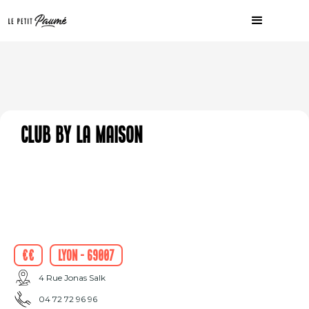
Club by La Maison
€€
Lyon - 69007
4 Rue Jonas Salk
04 72 72 96 96