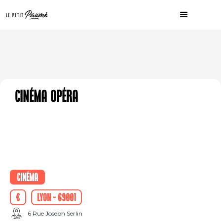
Cinéma Opéra
Cinéma
€
Lyon - 69001
6 Rue Joseph Serlin