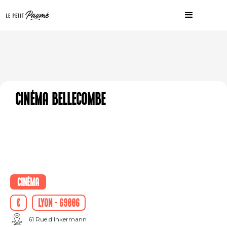
Cinéma Bellecombe
Cinéma
€
Lyon - 69006
61 Rue d'Inkermann