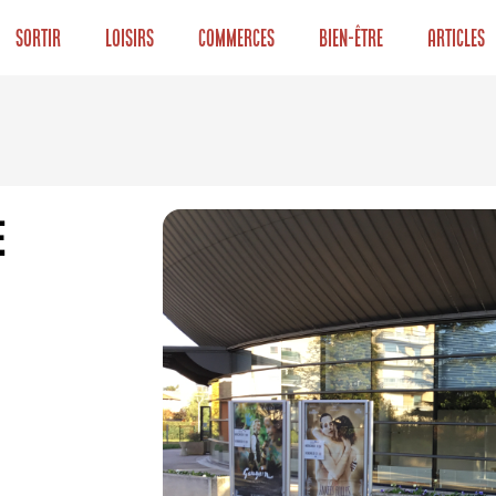
Sortir
Loisirs
Commerces
Bien-être
Articles
e