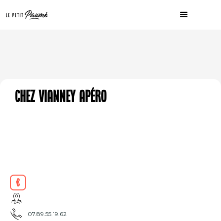
Chez Vianney Apéro
€
07.89.55.19.62