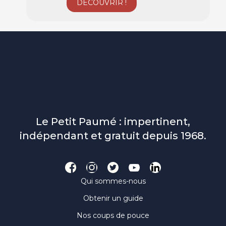
Le Petit Paumé : impertinent,
indépendant et gratuit depuis 1968.
Qui sommes-nous
Obtenir un guide
Nos coups de pouce