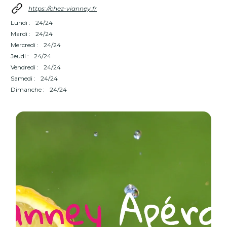
https://chez-vianney.fr
Lundi :
24/24
Mardi :
24/24
Mercredi :
24/24
Jeudi :
24/24
Vendredi :
24/24
Samedi :
24/24
Dimanche :
24/24