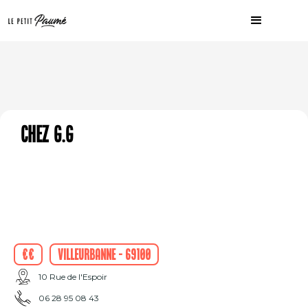
Chez G.G
€€
Villeurbanne - 69100
10 Rue de l'Espoir
06 28 95 08 43