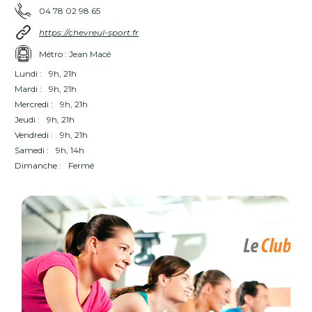
04 78 02 98 65
https://chevreul-sport.fr
Métro : Jean Macé
Lundi :
9h, 21h
Mardi :
9h, 21h
Mercredi :
9h, 21h
Jeudi :
9h, 21h
Vendredi :
9h, 21h
Samedi :
9h, 14h
Dimanche :
Fermé