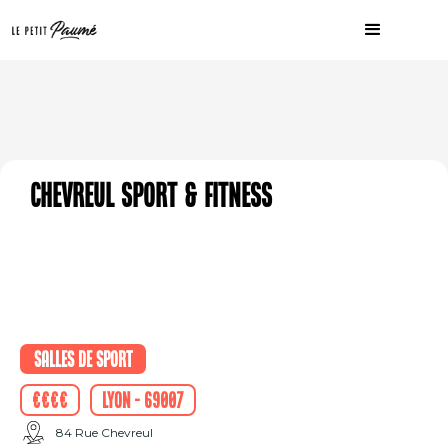
Chevreul SPORT & FITNESS
Salles de sport
€€€€
Lyon - 69007
84 Rue Chevreul