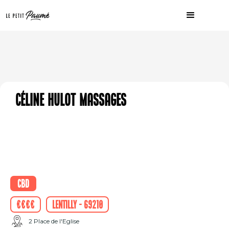
Céline Hulot Massages
CBD
€€€€
Lentilly - 69210
2 Place de l'Eglise