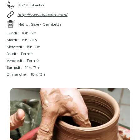
06 30 15 84 83
http://www.bulbeart.com/
Métro : Saxe - Gambetta
Lundi :
10h, 17h
Mardi :
15h, 20h
Mercredi :
15h, 21h
Jeudi :
Fermé
Vendredi :
Fermé
Samedi :
14h, 17h
Dimanche :
10h, 13h