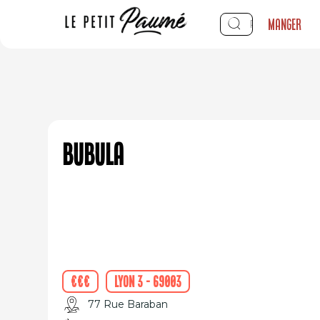
Manger
BUBULA
€€€
Lyon 3 - 69003
77 Rue Baraban