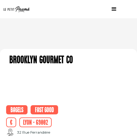
Brooklyn Gourmet Co
Bagels
Fast good
€
Lyon - 69002
32 Rue Ferrandière