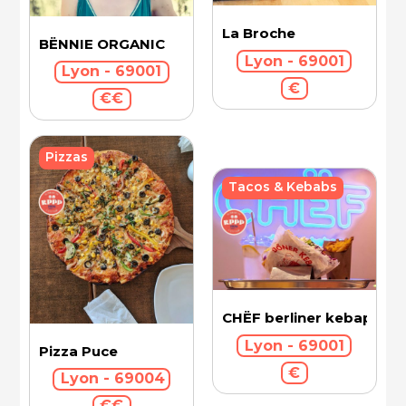
La Broche
BËNNIE ORGANIC
Lyon - 69001
Lyon - 69001
€
€€
Pizzas
Tacos & Kebabs
CHËF berliner kebap
Lyon - 69001
Pizza Puce
€
Lyon - 69004
€€