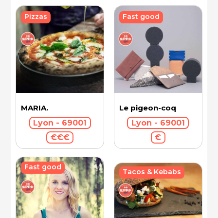
Fast good
Pizzas
MARIA.
Le pigeon-coq
Lyon - 69001
Lyon - 69001
€€€
€
Fast good
Tacos & Kebabs