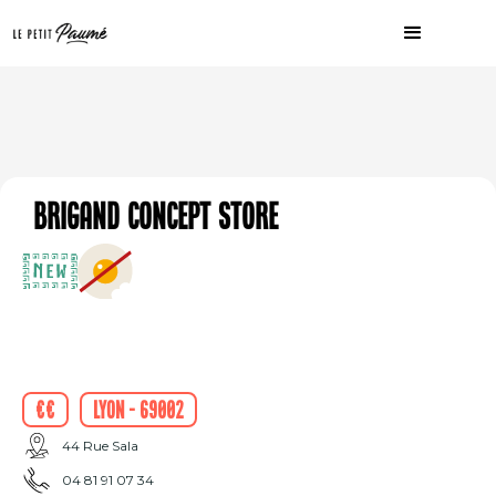
Brigand Concept Store
€€
Lyon - 69002
44 Rue Sala
04 81 91 07 34