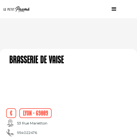
Brasserie de Vaise
€
Lyon - 69009
53 Rue Marietton
954022476